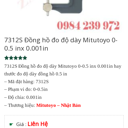
7312S Đồng hồ đo độ dày Mitutoyo 0-
0.5 inx 0.001in
Rated
1
5
7312S Đồng hồ đo độ dày Mitutoyo 0-0.5 inx 0.001in hay
out of 5
thước đo độ dày đồng hồ 0.5 in
based on
customer
– Mã đặt hàng: 7312S
rating
– Phạm vi đo: 0-0.5in
– Độ chia: 0.001in
– Thương hiệu:
Mitutoyo – Nhật Bản
Liên Hệ
☛
Giá :