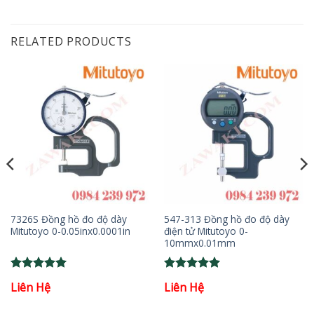
RELATED PRODUCTS
7326S Đồng hồ đo độ dày
547-313 Đồng hồ đo độ dày
Mitutoyo 0-0.05inx0.0001in
điện tử Mitutoyo 0-
10mmx0.01mm
Rated
5
Rated
5
Liên Hệ
Liên Hệ
out of 5
out of 5