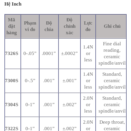
Hệ Inch
Mã
Độ
Phạm
Độ
Lực
đặt
chính
Ghi chú
vi đo
chia
đo
hàng
xác
Fine dial
1.4N
reading,
7326S
0-.05”
.0001”
±.0002”
or
ceramic
less
spindle/anvil
1.4N
Standard,
7300S
0-.5”
.001”
±.001”
or
ceramic
less
spindle/anvil
2.0N
Standard,
7304S
0-1”
.001”
±.002”
or
ceramic
less
spindle/anvil
2.0N
Deep throat,
7322S
0-1”
.001”
±.002”
or
ceramic