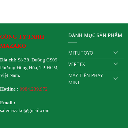
DANH MỤC SẢN PHẨM
CÔNG TY TNHH
MAZAKO
MITUTOYO
Địa chỉ:
Số 38, Đường GS09,
VERTEX
Phường Đông Hòa, TP. HCM,
MÁY TIỆN PHAY
Việt Nam.
MINI
Hotline :
0984.239.972
Email :
salemazako@gmail.com