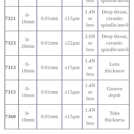
less
spindle/anvil
1.4N
Deep throat,
0-
7321
0.01mm
±15µm
or
ceramic
10mm
less
spindle/anvil
2.0N
Deep throat,
0-
7323
0.01mm
±22µm
or
ceramic
20mm
less
spindle/anvil
1.4N
0-
Lens
7313
0.01mm
±15µm
or
10mm
thickness
less
1.4N
0-
Groove
7315
0.01mm
±15µm
or
10mm
depth
less
1.4N
0-
Tube
7360
0.01mm
±15µm
or
10mm
thickness
less