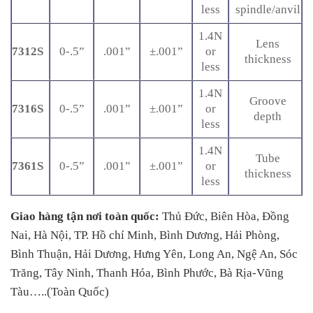
less
spindle/anvil
1.4N
Lens
7312S
0-.5”
.001”
±.001”
or
thickness
less
1.4N
Groove
7316S
0-.5”
.001”
±.001”
or
depth
less
1.4N
Tube
7361S
0-.5”
.001”
±.001”
or
thickness
less
Giao hàng tận nơi toàn quốc:
Thủ Đức, Biên Hòa, Đồng
Nai, Hà Nội, TP. Hồ chí Minh, Bình Dương, Hải Phòng,
Bình Thuận, Hải Dương, Hưng Yên, Long An, Ngệ An, Sóc
Trăng, Tây Ninh, Thanh Hóa, Bình Phước, Bà Rịa-Vũng
Tàu…..(Toàn Quốc)