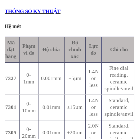
THÔNG SỐ KỸ THUẬT
Hệ mét
Mã
Độ
Phạm
Lực
đặt
Độ chia
chính
Ghi chú
vi đo
đo
hàng
xác
Fine dial
1.4N
0-
reading,
7327
0.001mm
±5µm
or
1mm
ceramic
less
spindle/anvil
1.4N
Standard,
0-
7301
0.01mm
±15µm
or
ceramic
10mm
less
spindle/anvil
2.0N
Standard,
0-
7305
0.01mm
±20µm
or
ceramic
20mm